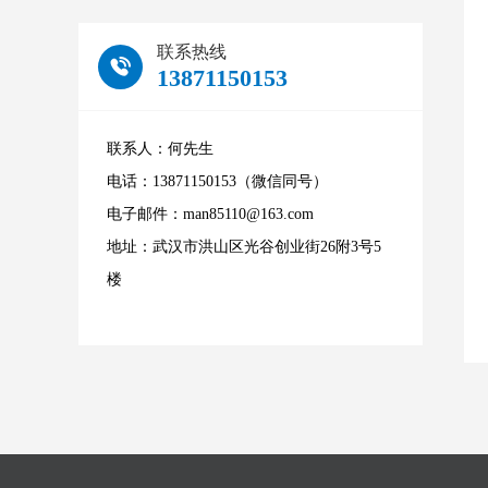
联系热线
景区培训
13871150153
酒店培训
联系人：何先生
电话：13871150153（微信同号）
电子邮件：man85110@163.com
高级研修
地址：武汉市洪山区光谷创业街26附3号5
楼
课程定制
文旅论坛
文旅沙龙